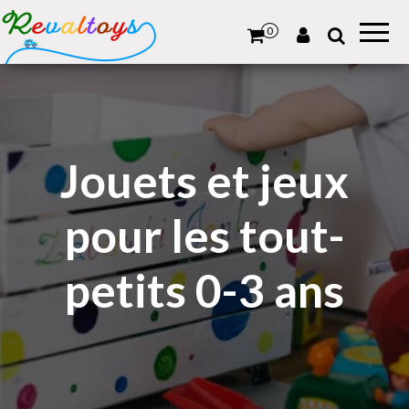
Revaltoys
Des jeux
et jouets
0
d'occasion
revalorisés
Jouets et jeux
pour les tout-
petits 0-3 ans