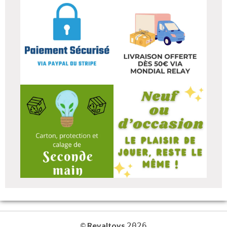
Revaltoys
©
2026