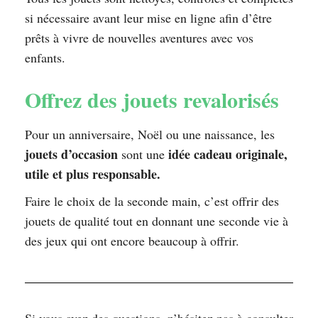
si nécessaire avant leur mise en ligne afin d’être
prêts à vivre de nouvelles aventures avec vos
enfants.
Offrez des jouets revalorisés
Pour un anniversaire, Noël ou une naissance, les
jouets d’occasion
idée cadeau originale,
sont une
utile et plus responsable.
Faire le choix de la seconde main, c’est offrir des
jouets de qualité tout en donnant une seconde vie à
des jeux qui ont encore beaucoup à offrir.