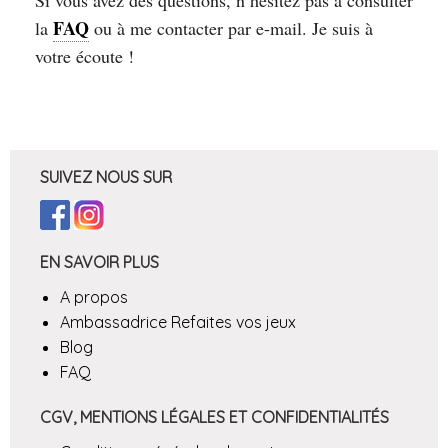
Si vous avez des questions, n’hésitez pas à consulter
FAQ
la
ou à me contacter par e-mail. Je suis à
votre écoute !
SUIVEZ NOUS SUR
EN SAVOIR PLUS
A propos
Ambassadrice Refaites vos jeux
Blog
FAQ
CGV, MENTIONS LÉGALES ET CONFIDENTIALITÉS