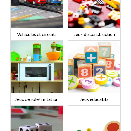
Véhicules et circuits
Jeux de construction
Jeux de rôle/imitation
Jeux éducatifs