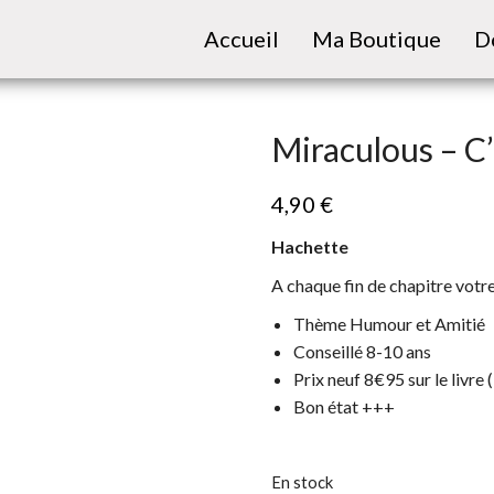
Accueil
Ma Boutique
D
Miraculous – C’e
4,90
€
Hachette
A chaque fin de chapitre votre
Thème Humour et Amitié
Conseillé 8-10 ans
Prix neuf 8€95 sur le livre
Bon état +++
En stock