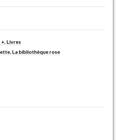
 +
,
Livres
ette
,
La bibliothèque rose