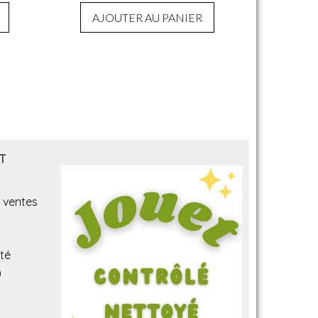
AJOUTER AU PANIER
T
 ventes
ité
)