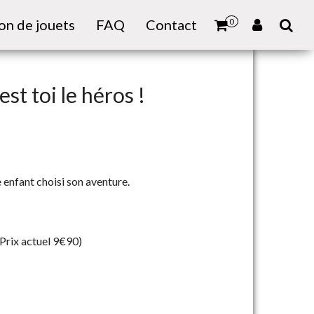
on de jouets
FAQ
Contact
0
st toi le héros !
 enfant choisi son aventure.
 (Prix actuel 9€90)