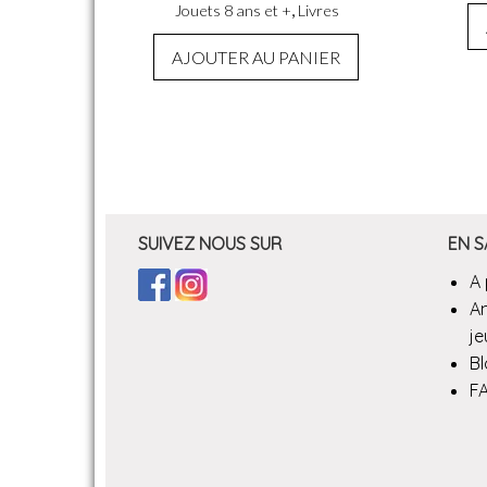
,
Jouets 8 ans et +
Livres
AJOUTER AU PANIER
SUIVEZ NOUS SUR
EN S
A
A
je
B
F