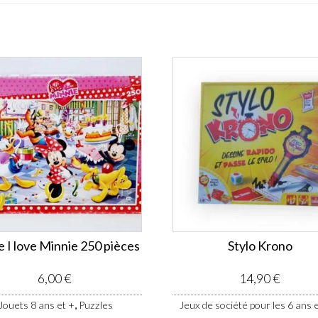
e I love Minnie 250 pièces
Stylo Krono
6,00
€
14,90
€
,
Jouets 8 ans et +
Puzzles
Jeux de société pour les 6 ans e