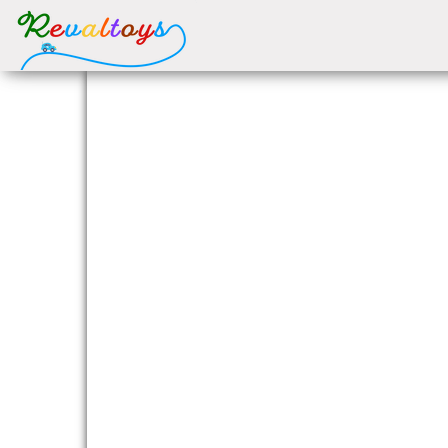
Revaltoys
Des jeux
et jouets
d'occasion
revalorisés