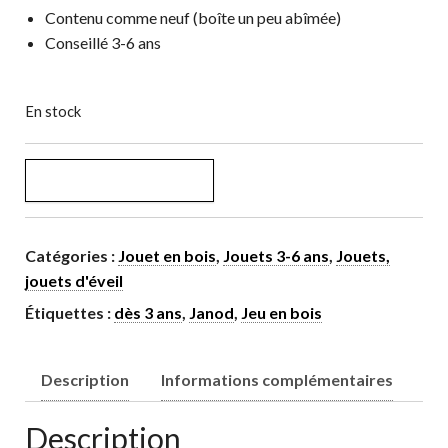
Contenu comme neuf (boîte un peu abîmée)
Conseillé 3-6 ans
En stock
quantité de Jeu d’équilibre Flamant Rose Zigolos
AJOUTER AU PANIER
Catégories :
Jouet en bois
,
Jouets 3-6 ans
,
Jouets,
jouets d'éveil
Étiquettes :
dès 3 ans
,
Janod
,
Jeu en bois
Description
Informations complémentaires
Description