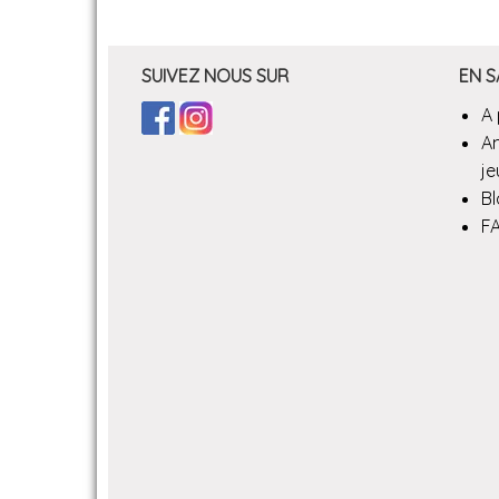
SUIVEZ NOUS SUR
EN S
A
A
je
B
F