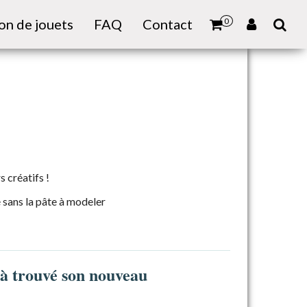
on de jouets
FAQ
Contact
0
s créatifs !
é sans la pâte à modeler
jà trouvé son nouveau