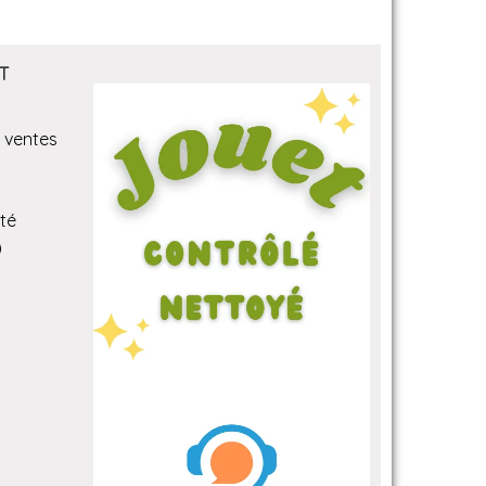
T
 ventes
ité
)