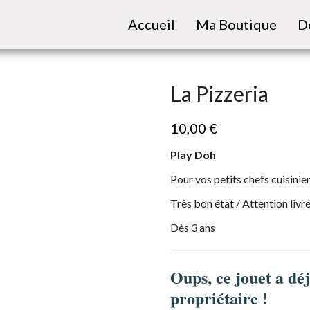
Accueil
Ma Boutique
D
La Pizzeria
10,00
€
Play Doh
Pour vos petits chefs cuisinier
Très bon état / Attention livr
Dès 3 ans
Oups, ce jouet a dé
propriétaire !