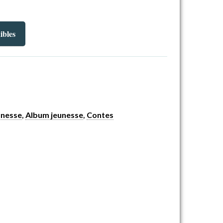
ibles
unesse
,
Album jeunesse
,
Contes