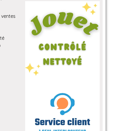
 ventes
ité
)