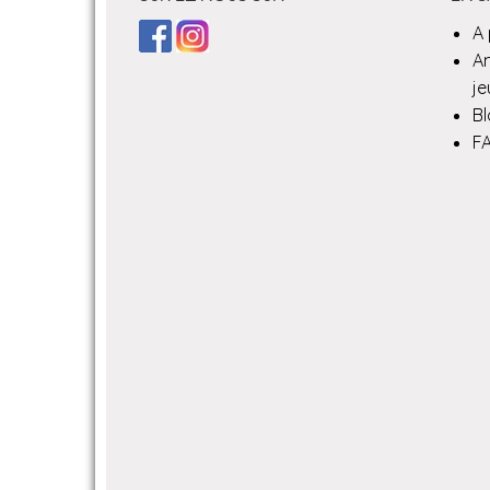
A
A
je
B
F