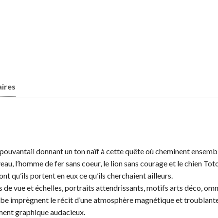
ires
l’épouvantail donnant un ton naïf à cette quête où cheminent ensem
eau, l’homme de fer sans coeur, le lion sans courage et le chien Toto
nt qu’ils portent en eux ce qu’ils cherchaient ailleurs.
ints de vue et échelles, portraits attendrissants, motifs arts déco,
be imprègnent le récit d’une atmosphère magnétique et troublante,
ement graphique audacieux.