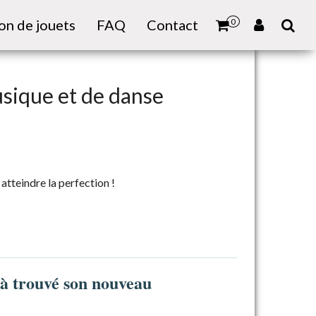
on de jouets
FAQ
Contact
0
usique et de danse
atteindre la perfection !
jà trouvé son nouveau