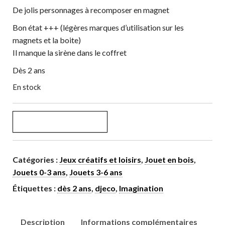
De jolis personnages à recomposer en magnet
Bon état +++ (légères marques d’utilisation sur les
magnets et la boite)
Il manque la sirène dans le coffret
Dès 2 ans
En stock
quantité de Magnetic's Dress'up
AJOUTER AU PANIER
Catégories :
Jeux créatifs et loisirs
,
Jouet en bois
,
Jouets 0-3 ans
,
Jouets 3-6 ans
Étiquettes :
dès 2 ans
,
djeco
,
Imagination
Description
Informations complémentaires