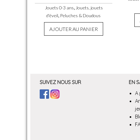
,
Jouets 0-3 ans
Jouets, jouets
,
d'éveil
Peluches & Doudous
AJOUTER AU PANIER
SUIVEZ NOUS SUR
EN S
A
A
je
B
F