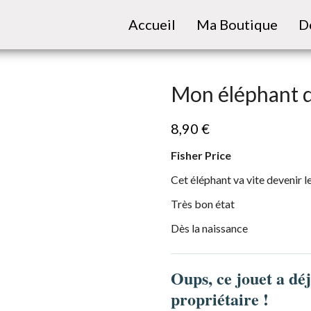
Accueil
Ma Boutique
D
Mon éléphant d
8,90
€
Fisher Price
Cet éléphant va vite devenir 
Très bon état
Dès la naissance
Oups, ce jouet a dé
propriétaire !