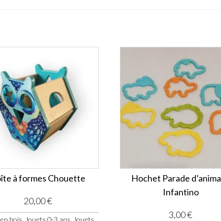
îte à formes Chouette
Hochet Parade d’anim
Infantino
20,00
€
3,00
€
,
,
 en bois
Jouets 0-3 ans
Jouets,