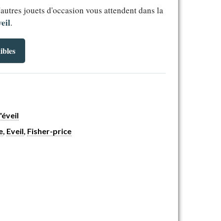
'autres jouets d'occasion vous attendent dans la
veil
.
ibles
'éveil
e
,
Eveil
,
Fisher-price