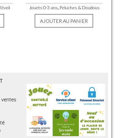
,
'éveil
Jouets 0-3 ans
Peluches & Doudous
AJOUTER AU PANIER
T
 ventes
ité
)