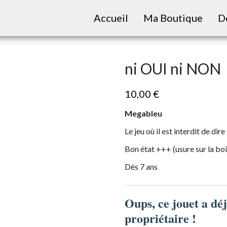
Accueil
Ma Boutique
D
ni OUI ni NON
10,00
€
Megableu
Le jeu où il est interdit de di
Bon état +++ (usure sur la boi
Dès 7 ans
Oups, ce jouet a dé
propriétaire !