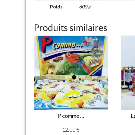
Poids
600 g
Produits similaires
P comme …
L
12,00
€