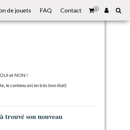
on de jouets
FAQ
Contact
0
re OUI et NON !
te, le contenu est en très bon état)
jà trouvé son nouveau