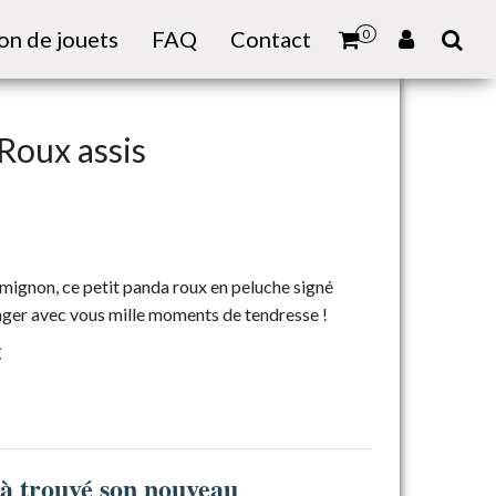
on de jouets
FAQ
Contact
0
Roux assis
 mignon, ce petit panda roux en peluche signé
ager avec vous mille moments de tendresse !
€
jà trouvé son nouveau