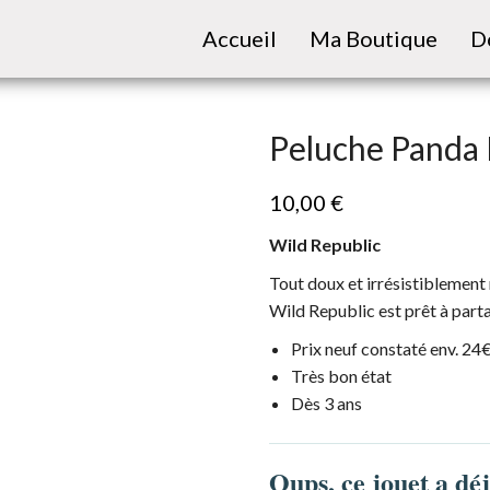
Accueil
Ma Boutique
D
Peluche Panda 
10,00
€
Wild Republic
Tout doux et irrésistiblement
Wild Republic est prêt à part
Prix neuf constaté env. 24
Très bon état
Dès 3 ans
Oups, ce jouet a dé