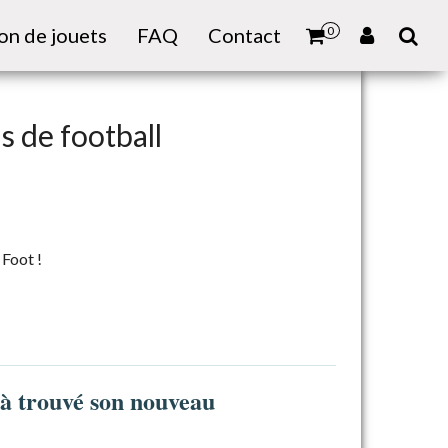
on de jouets
FAQ
Contact
0
s de football
 Foot !
jà trouvé son nouveau