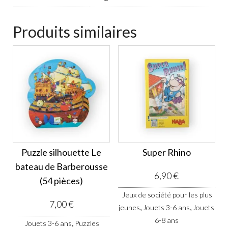
Produits similaires
Puzzle silhouette Le
Super Rhino
bateau de Barberousse
6,90
€
(54 pièces)
Jeux de société pour les plus
7,00
€
,
,
jeunes
Jouets 3-6 ans
Jouets
6-8 ans
,
Jouets 3-6 ans
Puzzles