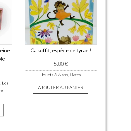
Reine
Ca suffit, espèce de tyran !
ble
5,00
€
,
Jouets 3-6 ans
Livres
,
s
Les
AJOUTER AU PANIER
ée