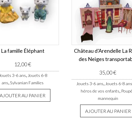
La famille Éléphant
Château d’Arendelle La 
des Neiges transporta
12,00
€
35,00
€
,
Jouets 3-6 ans
Jouets 6-8
,
ans
Sylvanian Families
,
Jouets 3-6 ans
Jouets 6-8 an
,
héros de vos enfants
Poup
AJOUTER AU PANIER
mannequin
AJOUTER AU PANIER