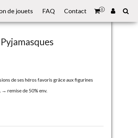
on de jouets
FAQ
Contact
0
e Pyjamasques
sions de ses héros favoris grâce aux figurines
. → remise de 50% env.
e Pyjamasques