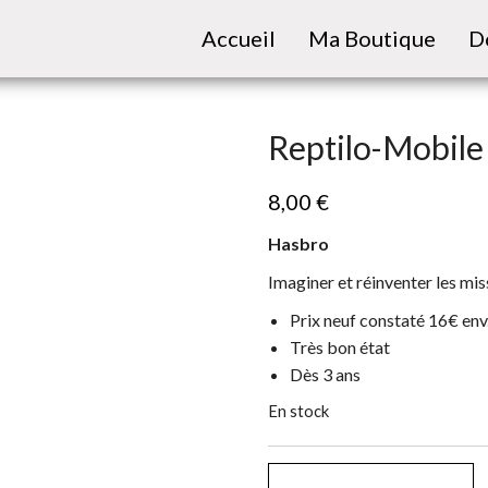
Accueil
Ma Boutique
D
Reptilo-Mobil
8,00
€
Hasbro
Imaginer et réinventer les mis
Prix neuf constaté 16€ env
Très bon état
Dès 3 ans
En stock
quantité de Reptilo-Mobil
AJOUTER AU PANIER