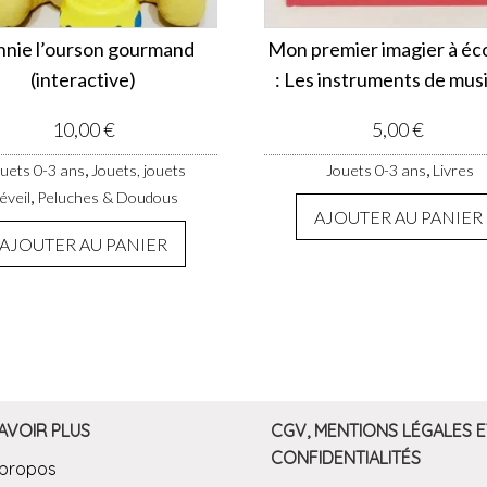
nnie l’ourson gourmand
Mon premier imagier à éc
(interactive)
: Les instruments de mus
10,00
€
5,00
€
,
,
uets 0-3 ans
Jouets, jouets
Jouets 0-3 ans
Livres
,
'éveil
Peluches & Doudous
AJOUTER AU PANIER
AJOUTER AU PANIER
AVOIR PLUS
CGV, MENTIONS LÉGALES E
CONFIDENTIALITÉS
 propos