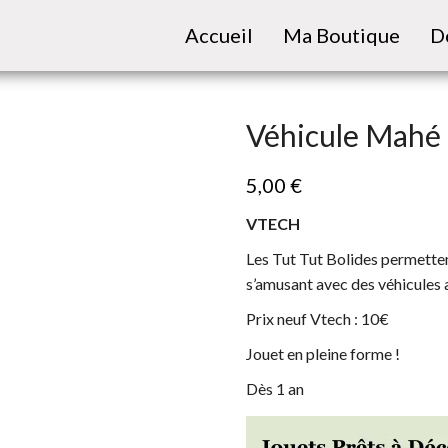
Accueil
Ma Boutique
D
Véhicule Mahé 
5,00
€
VTECH
Les Tut Tut Bolides permetten
s’amusant avec des véhicules a
Prix neuf Vtech : 10€
Jouet en pleine forme !
Dès 1 an