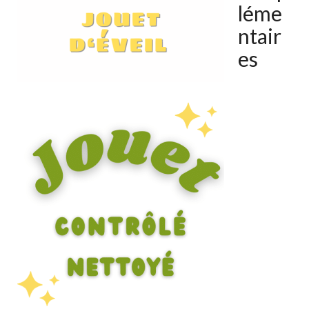
léme
ntair
es