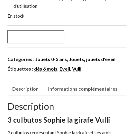
d’utilisation
En stock
quantité de 3 culbutos Sophie la girafe
AJOUTER AU PANIER
Catégories :
Jouets 0-3 ans
,
Jouets, jouets d'éveil
Étiquettes :
dès 6 mois
,
Eveil
,
Vulli
Description
Informations complémentaires
Description
3 culbutos Sophie la girafe Vulli
3 culbutos représentant Sophie la girafe et ses amis,