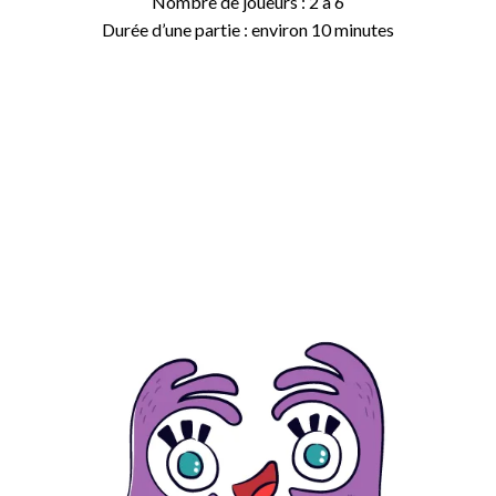
Nombre de joueurs : 2 à 6
Durée d’une partie : environ 10 minutes