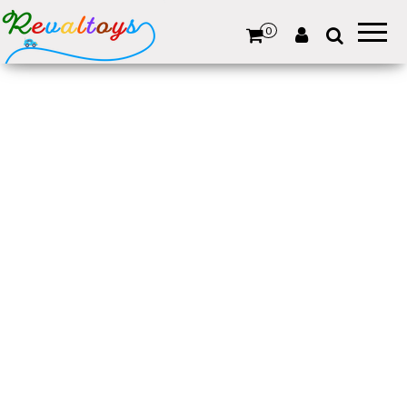
Revaltoys
Des jeux
et jouets
0
d'occasion
revalorisés