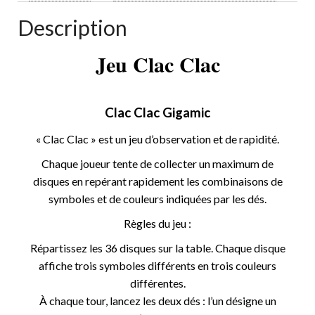
Description
Jeu Clac Clac
Clac Clac Gigamic
« Clac Clac » est un jeu d’observation et de rapidité.
Chaque joueur tente de collecter un maximum de
disques en repérant rapidement les combinaisons de
symboles et de couleurs indiquées par les dés.
Règles du jeu :
Répartissez les 36 disques sur la table. Chaque disque
affiche trois symboles différents en trois couleurs
différentes.
À chaque tour, lancez les deux dés : l’un désigne un