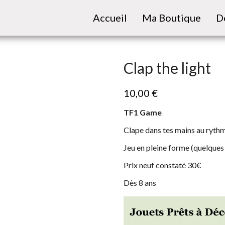
Accueil
Ma Boutique
D
Clap the light
10,00
€
TF1 Game
Clape dans tes mains au rythm
Jeu en pleine forme (quelques
Prix neuf constaté 30€
Dès 8 ans