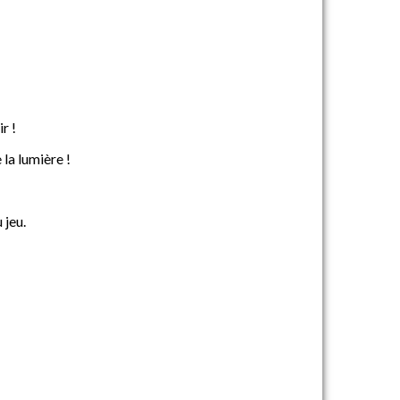
r !
la lumière !
 jeu.