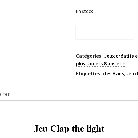
En stock
AJOUTER AU PANIER
Catégories :
Jeux créatifs e
plus
,
Jouets 8 ans et +
Étiquettes :
dès 8 ans
,
Jeu 
ires
Jeu Clap the light