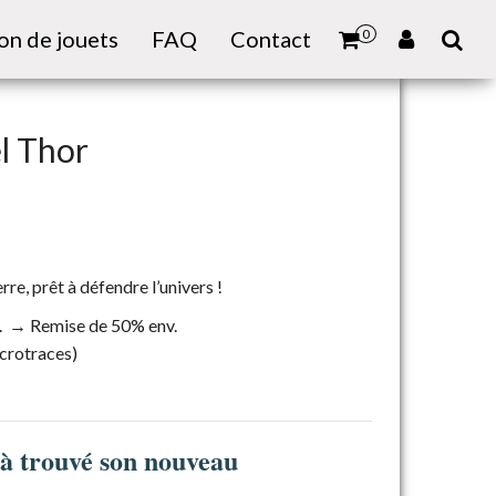
on de jouets
FAQ
Contact
0
l Thor
rre, prêt à défendre l’univers !
v. → Remise de 50% env.
icrotraces)
jà trouvé son nouveau