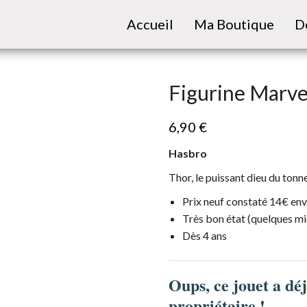
Accueil
Ma Boutique
D
Figurine Marve
6,90
€
Hasbro
Thor, le puissant dieu du tonne
Prix neuf constaté 14€ en
Très bon état (quelques m
Dès 4 ans
Oups, ce jouet a dé
propriétaire !