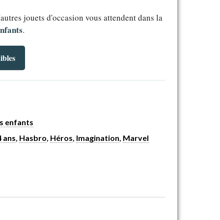
'autres jouets d'occasion vous attendent dans la
enfants
.
ibles
s enfants
4 ans
,
Hasbro
,
Héros
,
Imagination
,
Marvel